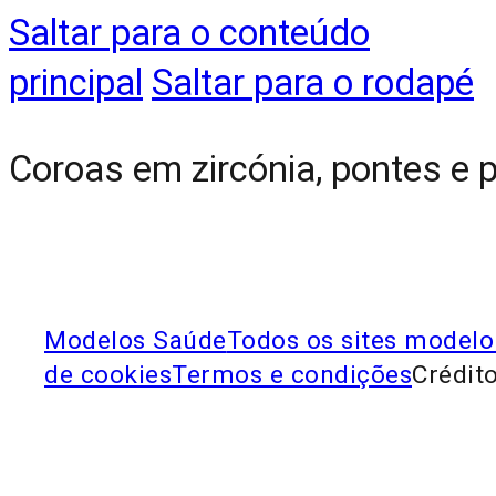
Saltar para o conteúdo
principal
Saltar para o rodapé
Coroas em zircónia, pontes e pr
Modelos Saúde
Todos os sites modelo
de cookies
Termos e condições
Crédito