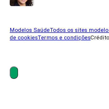
Modelos Saúde
Todos os sites modelo
de cookies
Termos e condições
Crédito